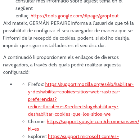
consultar més informació sobre aquest tema en el
següent
enllaç:
https://tools.google.com/dlpage/gaoptout
Així mateix, GERMÁN PERAIRE informa a l’usuari de que té la
possibilitat de configurar el seu navegador de manera que se
l’informi de la recepció de cookies, podent, si així ho desitja,
impedir que siguin instal·lades en el seu disc dur.
A continuació li proporcionem els enllaços de diversos
navegadors, a través dels quals podrè realitzar aquesta
configuració:
Firefox:
https://support.mozilla.org/es/kb/habilitar-
y-deshabilitar-cookies-sitios-web-rastrear-
preferencias?
redirectlocale=es&redirectslug=habilitar-y-
deshabilitar-cookies-que-los-sitios-we
Chrome:
https://support.google.com/chrome/answe
hl=es
Explorer:
https://support.microsoft.com/es-