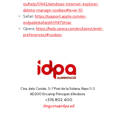
es/help/17442/windows-internet-explorer-
delete-manage-cookies#ie=ie-10
Safari:
https://support.apple.com/es-
es/guide/safari/sfri11471/mac
Opera:
https://help.opera.com/en/latest/web-
preferences/#cookies
Ctra. dels Cortals, 5-7 Prat de la Solana, Naus 1 i 2
AD200 Encamp Principat d’Andorra
+376 802 400
degusta@idpa.ad